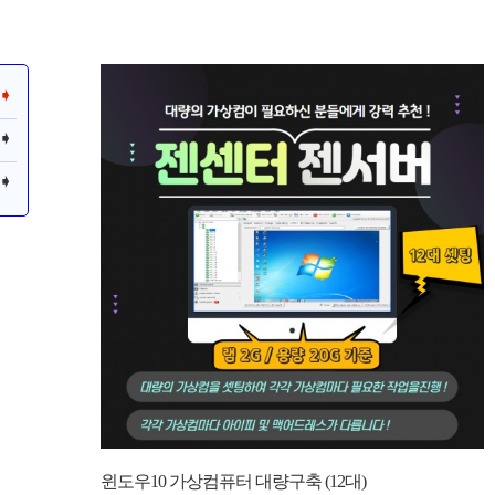
윈도우10 가상컴퓨터 대량구축 (12대)