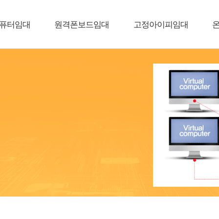
퓨터임대
원격폰보드임대
고정아이피임대