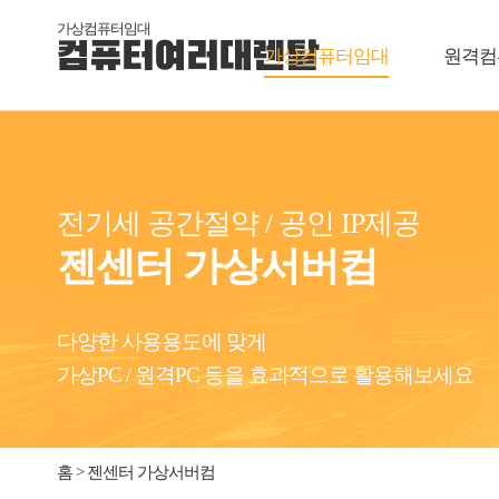
가상컴퓨터임대
컴퓨터여러대렌탈
가상컴퓨터임대
원격컴
전기세 공간절약 / 공인 IP제공
젠센터 가상서버컴
다양한 사용용도에 맞게
가상PC / 원격PC 등을 효과적으로 활용해보세요
홈 > 젠센터 가상서버컴