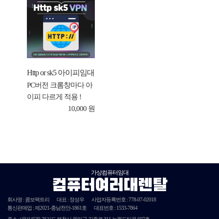
Http or sk5 아이피임대
PC버전 크롬창마다 아
이피 다르게 적용 !
10,000 원
가상컴퓨터임대
컴퓨터여러대렌탈
회사명 : 콤보팩트리
대표 : 정성우
사업자등록번호 :
778-07-02018
통신판매업 : 제
2021
-충남천안-
1861호
대표번호 : 1533-7864