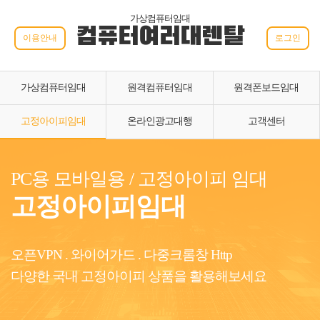
가상컴퓨터임대
컴퓨터여러대렌탈
이용안내
로그인
가상컴퓨터임대
원격컴퓨터임대
원격폰보드임대
고정아이피임대
온라인광고대행
고객센터
PC용 모바일용 / 고정아이피 임대
고정아이피임대
오픈VPN . 와이어가드 . 다중크롬창 Http
다양한 국내 고정아이피 상품을 활용해보세요