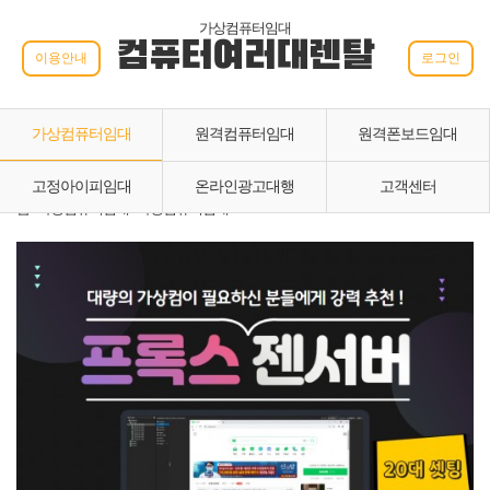
가상컴퓨터임대
컴퓨터여러대렌탈
이용안내
로그인
가상컴퓨터임대
원격컴퓨터임대
원격폰보드임대
고정아이피임대
온라인광고대행
고객센터
홈 › 가상컴퓨터임대 › 가상컴퓨터임대