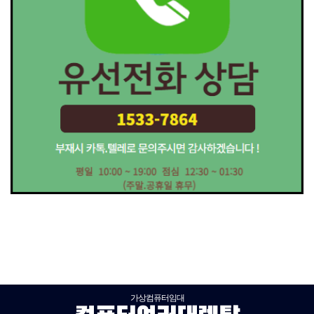
가상컴퓨터임대