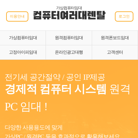
가상컴퓨터임대
컴퓨터여러대렌탈
이용안내
로그인
가상컴퓨터임대
원격컴퓨터임대
원격폰보드임대
고정아이피임대
온라인광고대행
고객센터
전기세 공간절약 / 공인 IP제공
경제적 컴퓨터 시스템
원격
PC 임대 !
다양한 사용용도에 맞게
가상PC / 원격PC 등을 효과적으로 활용해보세요