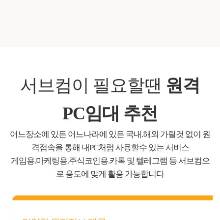
서브컴이 필요할땐
원격
PC임대 추천
어느장소에 있든 어느나라에 있든 국내.해외 가릴것 없이 원
격접속을 통해 내PC처럼 사용할수 있는 서비스
게임용.마케팅용.주식코인용.카톡 및 텔레그램 등 서브컴으
로 용도에 맞게 활용 가능합니다