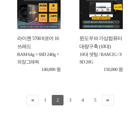
라이젠 5700 8코어 16
윈도우10 가상컴퓨터
쓰레드
대량구축 (10대)
RAM 64g + SSD 240g +
10대 셋팅 / RAM 2G / S
외장그래픽
SD 20G
140,000 원
150,000 원
1
2
3
4
5