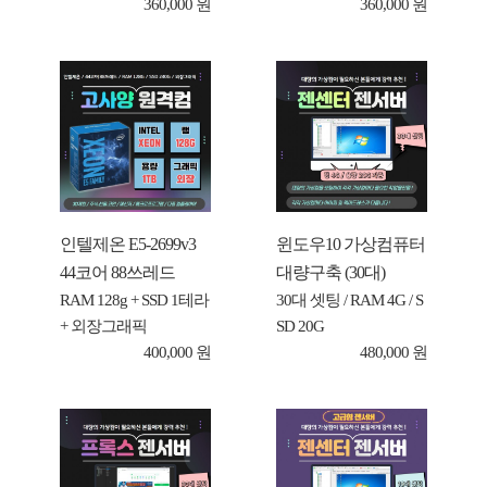
360,000 원
360,000 원
인텔제온 E5-2699v3
윈도우10 가상컴퓨터
44코어 88쓰레드
대량구축 (30대)
RAM 128g + SSD 1테라
30대 셋팅 / RAM 4G / S
+ 외장그래픽
SD 20G
400,000 원
480,000 원