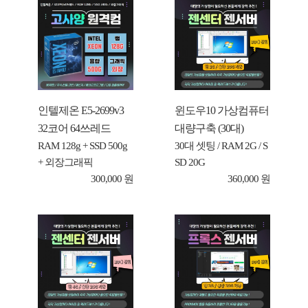
인텔제온 E5-2699v3
윈도우10 가상컴퓨터
32코어 64쓰레드
대량구축 (30대)
RAM 128g + SSD 500g
30대 셋팅 / RAM 2G / S
+ 외장그래픽
SD 20G
300,000 원
360,000 원