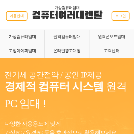
가상컴퓨터임대
컴퓨터여러대렌탈
이용안내
로그인
가상컴퓨터임대
원격컴퓨터임대
원격폰보드임대
고정아이피임대
온라인광고대행
고객센터
전기세 공간절약 / 공인 IP제공
경제적 컴퓨터 시스템
원격
PC 임대 !
다양한 사용용도에 맞게
가상PC / 원격PC 등을 효과적으로 활용해보세요