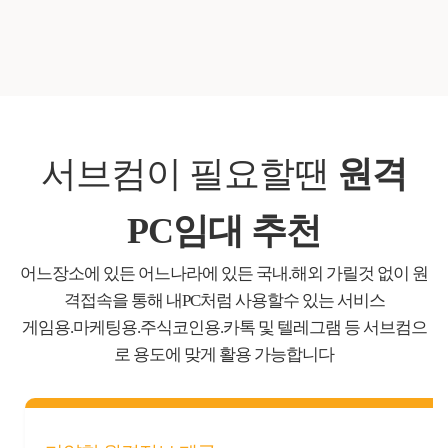
서브컴이 필요할땐
원격
PC임대 추천
어느장소에 있든 어느나라에 있든 국내.해외 가릴것 없이 원
격접속을 통해 내PC처럼 사용할수 있는 서비스
게임용.마케팅용.주식코인용.카톡 및 텔레그램 등 서브컴으
로 용도에 맞게 활용 가능합니다